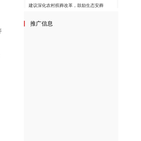
建议深化农村殡葬改革，鼓励生态安葬
因地制宜发展新质生产力
推广信息
开
、
险