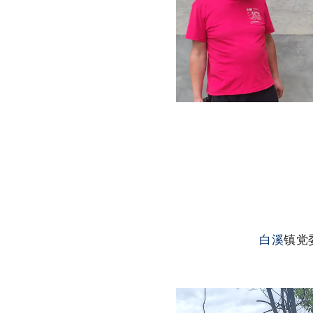
白溪
镇党