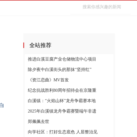
全站推荐
推进白溪豆腐产业仓储物流中心项目
除夕夜中白溪街头的那抹“坚持红”
《资江恋曲》MV首发
纪念抗战胜利80周年招待会在京隆重
白溪镇：“火焰山杯”龙舟争霸赛本地
白
2025年白溪镇龙舟争霸赛暨端午非遗
郑佩佩去世
向学社区：打好生态底色 人居整治见