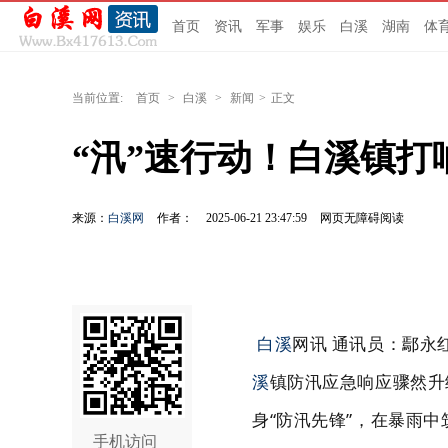
首页
资讯
军事
娱乐
白溪
湖南
体
当前位置:
首页
>
白溪
>
新闻
>
正文
“汛”速行动！白溪镇打
来源：
白溪网
作者：
2025-06-21 23:47:59
网页无障碍阅读
白溪
网讯 通讯员：鄢永
溪
镇防汛应急响应骤然升
身“防汛先锋”，在暴雨中
手机访问