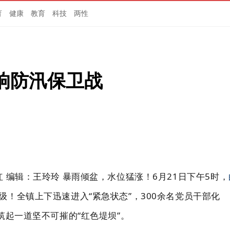
育
健康
教育
科技
两性
响防汛保卫战
红 编辑：王玲玲 暴雨倾盆，水位猛涨！
6月21日下午5时，
级！全镇上下迅速进入“紧急状态”，300余名党员干部化
筑起一道坚不可摧的“红色堤坝”。