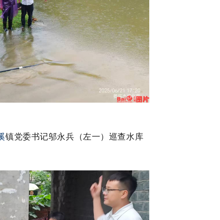
溪
镇党委书记邬永兵（左一）巡查水库