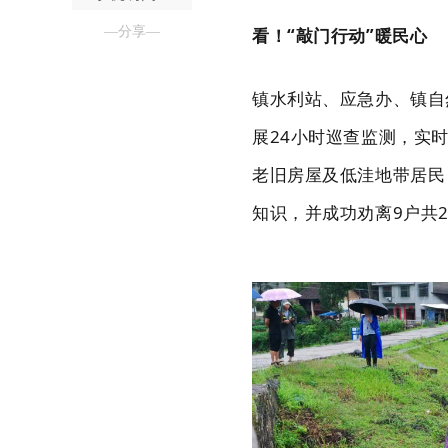
—分享—
看！“敲门行动”暖民心
镇水利站、应急办、镇自
展
24小时巡查监测，实
老旧房屋及低洼地带居民
知识，并成功劝离9户共